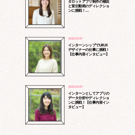
タロットアプリ制作の補佐
と宣伝動画のディレクショ
ンに挑戦！…
2020.03.07
インターンシップでUI/UX
デザイナーの仕事に挑戦！
【仕事内容インタビュー】
2020.03.07
インターンとしてアプリの
データ分析やディレクショ
ンに挑戦！【仕事内容イン
タビュー】