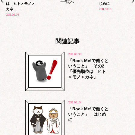
お問い合わせに対する回答、アフターサ
一覧へ
は ヒト＞モノ＞
じめに
ービス
カネ...
2011.03.10
商品の発送、資料等の送付
2011.03.08
当社及び第三者よりの商品、サービスの
ご案内、勧誘
マーケティング調査、分析
他、各サービス個別に定める目的のため
関連記事
2011.03.08
「Rock Me!で働くと
いうこと」 その2
「優先順位は ヒト
＞モノ＞カネ」
2011.03.10
「Rock Me!で働くと
報保護方針
特定商取引に基づ
いうこと」 はじめ
に