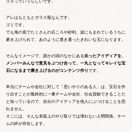
ラスっていうらしいです。
アレはもともとガラス瓶なんです。
ゴミです。
でも海の底でたくさんの石ころや砂利、波にもまれているうちに
磨き上げられて、あのように透き通ったきれいな玉になります。
そんなイメージで、誰かの頭のなかにある
尖ったアイディアを、
メンバーみんなで意見をぶつけ合って、一丸となってキレイな宝
石になるまで磨き上げるのがコンテンツ作り
です。
本当にチームや会社に対して「思いやりのある人」は、宝石を作
り出すことが最終的に一番チームや会社、社会貢献できることだ
と知っているので、自分のアイディアを他人にぶつけることを恐
れません。
そこには、そんな表面上のやり取りでは壊れない人間関係、チー
ムの絆が存在します。