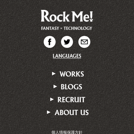
ます。
当社は個人情報保護に関する法令、国が
定める指針を遵守し、社内規定を定めま
す。
当社の個人情報保護方針は、IT技術の動
向を踏まえ、見直しと継続的改善に努め
ます。
▼
▼
▼
▼
toiawase@rockme.co.jp
個人情報保護方針