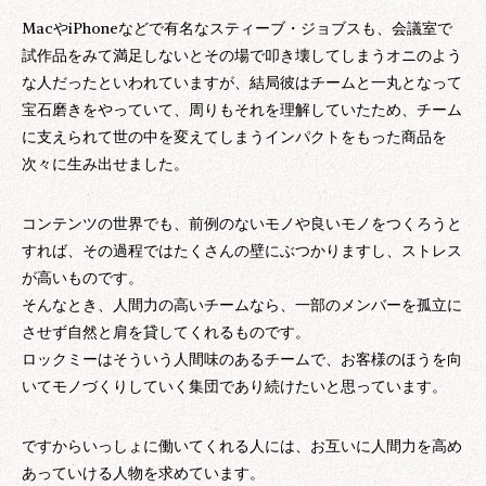
MacやiPhoneなどで有名なスティーブ・ジョブスも、会議室で
試作品をみて満足しないとその場で叩き壊してしまうオニのよう
な人だったといわれていますが、結局彼はチームと一丸となって
宝石磨きをやっていて、周りもそれを理解していたため、チーム
に支えられて世の中を変えてしまうインパクトをもった商品を
次々に生み出せました。
コンテンツの世界でも、前例のないモノや良いモノをつくろうと
すれば、その過程ではたくさんの壁にぶつかりますし、ストレス
が高いものです。
そんなとき、人間力の高いチームなら、一部のメンバーを孤立に
させず自然と肩を貸してくれるものです。
ロックミーはそういう人間味のあるチームで、お客様のほうを向
いてモノづくりしていく集団であり続けたいと思っています。
ですからいっしょに働いてくれる人には、お互いに人間力を高め
あっていける人物を求めています。