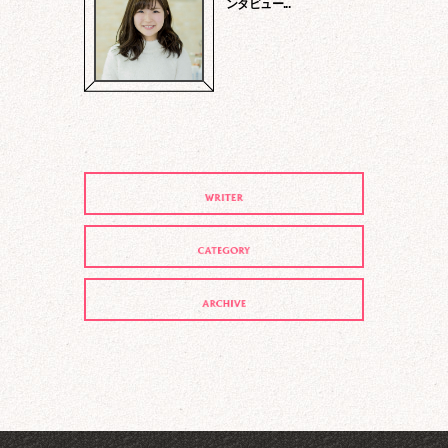
ンタビュー...
当社は個人情報の取得時、その取得目
的・利用範囲を明らかにし、目的の範囲
内で安全かつ適切に取扱います。
原則、お客様の個人情報をお客様の同意
なく外部提供することはありません。た
だし、公的な機関からの要請に対しては
提供することがあります。
外部委託先へ業務を委託する場合、秘密
保持契約の締結によって個人情報の保護
を担保します。
当社は個人情報に関する個人の権利を尊
重します。個人情報に関する苦情、相
談、開示、訂正、削除、更新その他のお
問い合わせに対して、合理的期間、妥当
な範囲でこれに応じます。
当社は個人情報への不正アクセスまたは
個人情報の紛失、改ざん、漏えいなどの
リスクに対し、合理的な安全対策を講じ