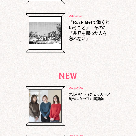
2011.03.03
「Rock Me!で働くと
いうこと」 その7
「井戸を掘った人を
忘れない」
法令に基づく場合、法的手続に基づき提
2024.04.02
供を求められた場合
アルバイト（チェッカー／
第三者の生命、身体、財産保護のため必
制作スタッフ）座談会
要である場合