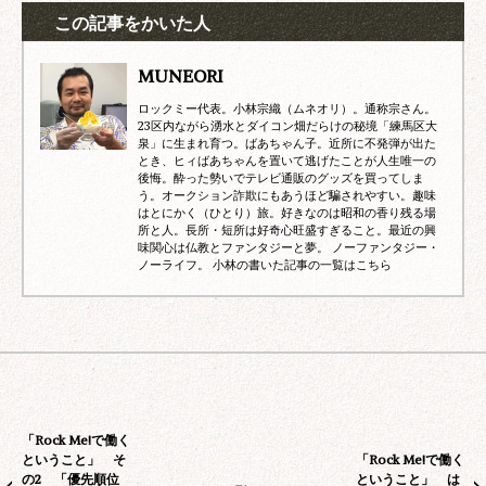
この記事をかいた人
MUNEORI
ロックミー代表。小林宗織（ムネオリ）。通称宗さん。
23区内ながら湧水とダイコン畑だらけの秘境「練馬区大
泉」に生まれ育つ。ばあちゃん子。近所に不発弾が出た
とき、ヒィばあちゃんを置いて逃げたことが人生唯一の
後悔。酔った勢いでテレビ通販のグッズを買ってしま
う。オークション詐欺にもあうほど騙されやすい。趣味
はとにかく（ひとり）旅。好きなのは昭和の香り残る場
所と人。長所・短所は好奇心旺盛すぎること。最近の興
味関心は仏教とファンタジーと夢。 ノーファンタジー・
ノーライフ。
小林の書いた記事の一覧はこちら
※
人材紹介会社の皆様へ
弊社は現在、紹介会社様を介した採用を
行っておりません。
営業のお電話等ご遠慮くださいますよ
う、お願い申し上げます。
「Rock Me!で働く
toiawase@rockme.co.jp
ということ」 そ
「Rock Me!で働く
情報提供、サービス提供
の2 「優先順位
ということ」 は