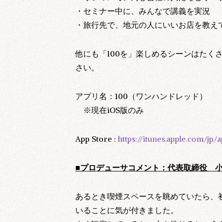
他、各サービス個別
・セミナー中に、みんなで講義を実況
・旅行先で、地元の人にいいお店を教え
他にも「100を」楽しめるシーンはたく
さい。
アプリ名：100（ワンハンドレッド）
※現在iOS版のみ
App Store :
https://itunes.apple.com/jp
■プロデューサコメント：代表取締役 
法令に基づく場合、
あるとき喫煙スペースを眺めていたら、
第三者の生命、身体
いることに気が付きました。