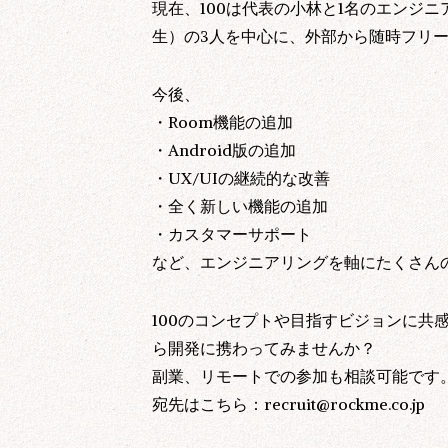
現在、100は代表の小林と1名のエンジニ
生）の3人を中心に、外部から随時フリ
今後、
・Room機能の追加
・Android版の追加
・UX/UIの継続的な改善
・全く新しい機能の追加
・カスタマーサポート
など、エンジニアリングを軸にたくさん
当社は個人情報の取
原則、お客様の個人
100のコンセプトや目指すビジョンに共
供することがありま
ら開発に携わってみませんか？
外部委託先へ業務を
当社は個人情報に関
副業、リモートでの参加も相談可能です
合わせに対して、合
宛先はこちら：recruit@rockme.co.jp
当社は個人情報への
す。
当社は個人情報保護