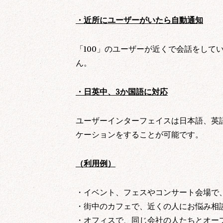
・近所にユーザーがいたら自動通知
「100」のユーザーが近くで会話をして
ん。
・日英中、3か国語に対応
ユーザーインターフェイスは日本語、英
ケーションをすることが可能です。
※
人材紹介会社の皆様
弊社は現在、紹介会社
（利用例）
営業のお電話等ご遠慮
情報提供、サービス
・イベント、フェスやコンサート会場で
お問い合わせに対す
商品の発送、資料等
・街中のカフェで、近くの人にお悩み相
当社及び第三者より
・オフィスで、同じ会社の人たちとオー
マーケティング調査