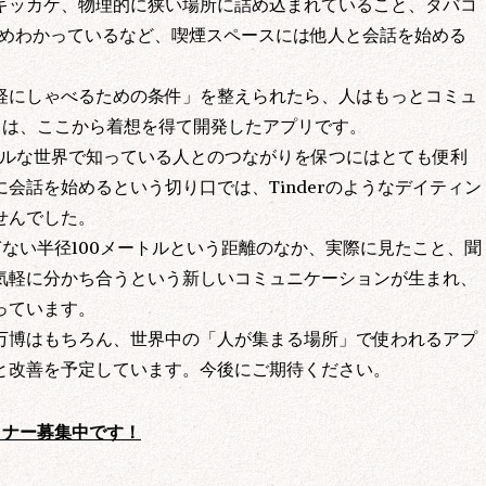
キッカケ、物理的に狭い場所に詰め込まれていること、タバコ
じめわかっているなど、喫煙スペースには他人と会話を始める
軽にしゃべるための条件」を整えられたら、人はもっとコミュ
」は、ここから着想を得て開発したアプリです。
、リアルな世界で知っている人とのつながりを保つにはとても便利
会話を始めるという切り口では、Tinderのようなデイティン
せんでした。
ぎない半径100メートルという距離のなか、実際に見たこと、聞
気軽に分かち合うという新しいコミュニケーションが生まれ、
っています。
万博はもちろん、世界中の「人が集まる場所」で使われるアプ
と改善を予定しています。今後にご期待ください。
イナー募集中です！