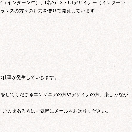
ア（インターン生）、1名のUX・UIデザイナー（インターン
ーランスの方々のお力を借りて開発しています。
の仕事が発生していきます。
得時、その取得目的・利用範囲を明らかにし、目的の範囲内で安全かつ適切
情報をお客様の同意なく外部提供することはありません。ただし、公的な機
感をしてくださるエンジニアの方やデザイナの方、楽しみなが
す。
委託する場合、秘密保持契約の締結によって個人情報の保護を担保します。
する個人の権利を尊重します。個人情報に関する苦情、相談、開示、訂正、
。ご興味ある方はお気軽にメールをお送りください。
理的期間、妥当な範囲でこれに応じます。
不正アクセスまたは個人情報の紛失、改ざん、漏えいなどのリスクに対し、
に関する法令、国が定める指針を遵守し、社内規定を定めます。