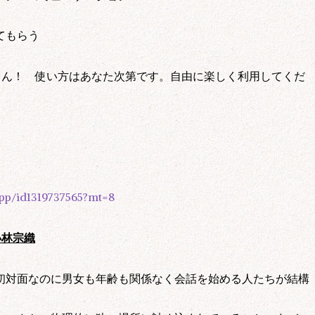
に定める目的のため
てもらう
さん！ 使い方はあなた次第です。自由に楽しく利用してくだ
/app/id1319737565?mt=8
小林宗織
法的手続に基づき提供を求められた場合
初対面なのに男女も年齢も関係なく会話を始める人たちが結構
、財産保護のため必要である場合