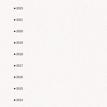
2023
▼
2021
▼
2020
▼
2019
▼
2018
▼
2017
▼
2016
▼
2015
▼
2014
▼