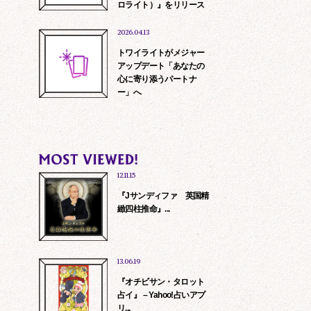
ロライト）』をリリース
2026.04.13
トワイライトがメジャー
アップデート「あなたの
心に寄り添うパートナ
ー」へ
12.11.15
『Jサンディファ 英国精
緻四柱推命』...
13.06.19
『オチビサン・タロット
占イ』 – Yahoo!占いアプ
リ...