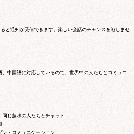
いると通知が受信できます。楽しい会話のチャンスを逃しませ
語、中国語に対応しているので、世界中の人たちとコミュニ
へ
様を介した採用を行っておりません。
くださいますよう、お願い申し上げます。
toiawase@rockme.co.jp
提供
、同じ趣味の人たちとチャット
る回答、アフターサービス
の送付
談
の商品、サービスのご案内、勧誘
プン・コミュニケーション
、分析