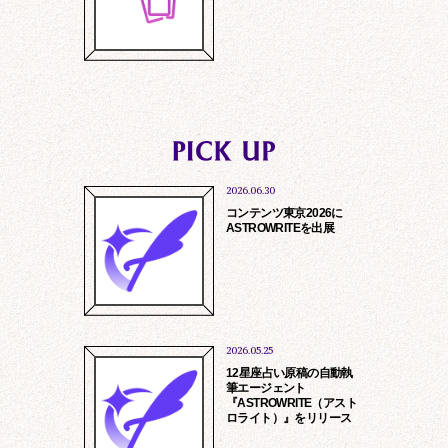
う、お願い申し上げます。
toiawase@rockme.co.jp
情報提供、サービス提供
お問い合わせに対する回答、アフターサ
ービス
商品の発送、資料等の送付
当社及び第三者よりの商品、サービスの
ご案内、勧誘
マーケティング調査、分析
2026.06.30
他、各サービス個別に定める目的のため
コンテンツ東京2026に
ASTROWRITEを出展
2026.05.25
12星座占い原稿の自動執
筆エージェント
『ASTROWRITE（アスト
ロライト）』をリリース