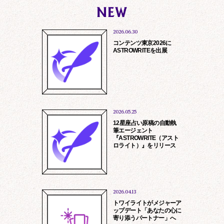
2026.06.30
コンテンツ東京2026に
ASTROWRITEを出展
2026.05.25
12星座占い原稿の自動執
筆エージェント
『ASTROWRITE（アスト
ロライト）』をリリース
※
人材紹介会社の皆様へ
2026.04.13
弊社は現在、紹介会社様を介した採用を
トワイライトがメジャーア
行っておりません。
ップデート「あなたの心に
寄り添うパートナー」へ
営業のお電話等ご遠慮くださいますよ