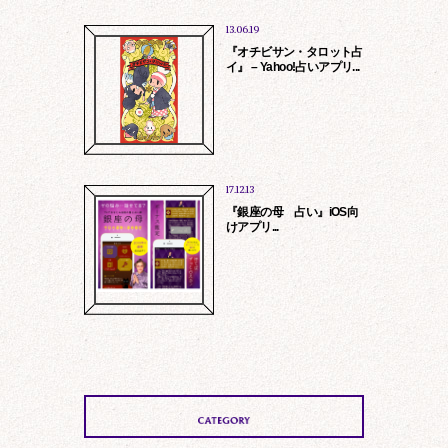
13.06.19
『オチビサン・タロット占
イ』 – Yahoo!占いアプリ...
17.12.13
『銀座の母 占い』iOS向
けアプリ...