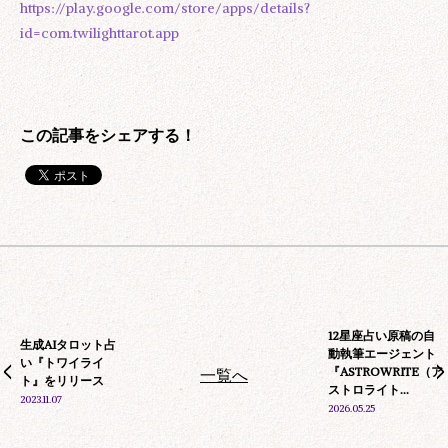
https://play.google.com/store/apps/details?
id=com.twilighttarot.app
12星座占い原稿の自
生成AIタロット占
動執筆エージェント
い『トワイライ
『ASTROWRITE（ア
一覧へ
ト』をリリース
ストロライト...
2023.11.07
2026.05.25