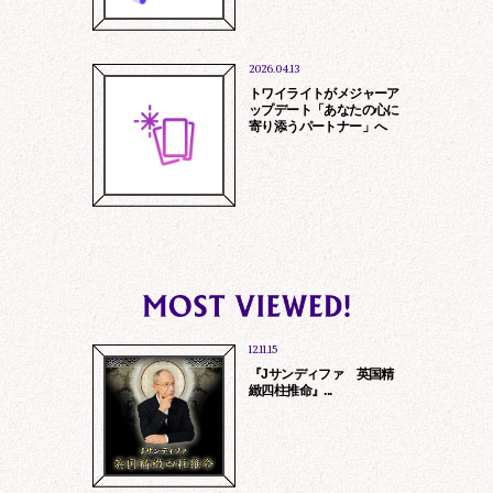
報保護方針
特定商取引に基づ
2026.04.13
トワイライトがメジャーア
ップデート「あなたの心に
寄り添うパートナー」へ
12.11.15
『Jサンディファ 英国精
緻四柱推命』...
法令に基づく場合、法的手続に基づき提
供を求められた場合
第三者の生命、身体、財産保護のため必
要である場合