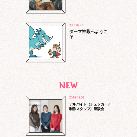
提供することがあります。
外部委託先へ業務を委託する場合、秘密
保持契約の締結によって個人情報の保護
を担保します。
2016.07.28
当社は個人情報に関する個人の権利を尊
ダーマ神殿へようこ
重します。個人情報に関する苦情、相
そ
談、開示、訂正、削除、更新その他のお
問い合わせに対して、合理的期間、妥当
な範囲でこれに応じます。
当社は個人情報への不正アクセスまたは
個人情報の紛失、改ざん、漏えいなどの
リスクに対し、合理的な安全対策を講じ
ます。
当社は個人情報保護に関する法令、国が
定める指針を遵守し、社内規定を定めま
す。
当社の個人情報保護方針は、IT技術の動
2024.04.02
向を踏まえ、見直しと継続的改善に努め
アルバイト（チェッカー／
ます。
制作スタッフ）座談会