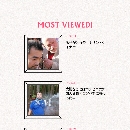
16.05.04
ありがとうジョナサン・ケ
イナー...
17.08.15
大切なことはコンビニの外
国人店員とミツバチに教わ
った...
16.03.29