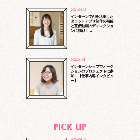
2024.04.02
インターンでAIを活用した
タロットアプリ制作の補佐
と宣伝動画のディレクショ
ンに挑戦！…
2022.04.01
インターンシップでオーク
ションのプロジェクトに参
toiawase@rockme.co.jp
加！【仕事内容インタビュ
ー】
2024.04.02