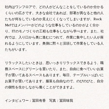
社内はワンフロアで、どの人がどんなことをしているのか分かる
くらいの広さです。大きな会社であれば、部署が異なると他の人
たちが何をしているのか見えにくくなってしまいますが、Rock
Me!ではメンバーがどのような仕事をしているのかがよく分か
り、ITのモノづくりの工程も仕事をしながら学べます。また、社
内では、入り口から奥に進むにつれて、作業に集中したい人が座
れるようにしています。奥側に黙々と没頭して作業をしている人
たちがいます。
リラックスしたいときは、思いっきりリラックスできるよう、職
務スペースにグリーンを置いたり。また、自由に食べていいお菓
子が置いてあるスペースもあります。毎日、テーブルいっぱいに
お菓子が置いてあります。服装も自由なので、のびのびと、自分
の個性を生かしながら働くことができますよ。
インタビュワー：冨田有香 写真：冨田味我