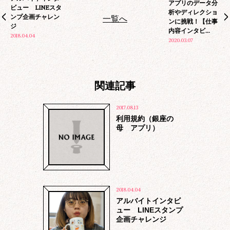
アプリのデータ分
ビュー LINEスタ
析やディレクショ
ンプ企画チャレン
一覧へ
ンに挑戦！【仕事
ジ
内容インタビ...
2018.04.04
2020.03.07
関連記事
2017.08.13
利用規約（銀座の
母 アプリ）
当社は個人情報の取得時、その取得目
的・利用範囲を明らかにし、目的の範囲
2018.04.04
内で安全かつ適切に取扱います。
アルバイトインタビ
原則、お客様の個人情報をお客様の同意
ュー LINEスタンプ
なく外部提供することはありません。た
企画チャレンジ
だし、公的な機関からの要請に対しては