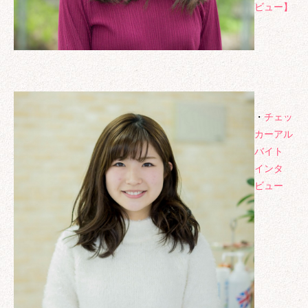
ビュー】
法令に基づく場合、法的手続に基づき提
供を求められた場合
第三者の生命、身体、財産保護のため必
要である場合
・
チェッ
カーアル
バイト
インタ
ビュー