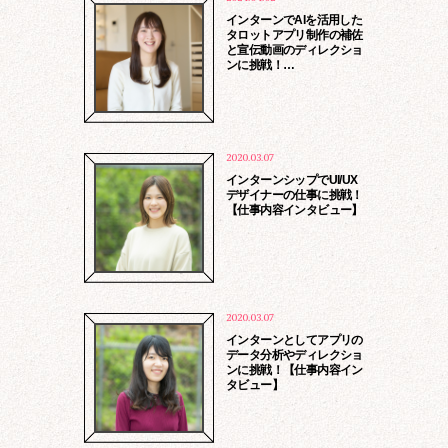
インターンでAIを活用した
タロットアプリ制作の補佐
と宣伝動画のディレクショ
ンに挑戦！…
2020.03.07
インターンシップでUI/UX
デザイナーの仕事に挑戦！
【仕事内容インタビュー】
2020.03.07
インターンとしてアプリの
データ分析やディレクショ
ンに挑戦！【仕事内容イン
タビュー】