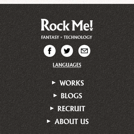
▼
▼
▼
▼