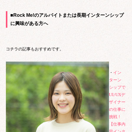
■Rock Me!のアルバイトまたは長期インターンシップ
に興味がある方へ
※
人材紹介会社の皆様へ
弊社は現在、紹介会社様を介した採用を
行っておりません。
営業のお電話等ご遠慮くださいますよ
う、お願い申し上げます。
コチラの記事もおすすめです。
toiawase@rockme.co.jp
情報提供、サービス提供
お問い合わせに対する回答、アフターサ
・
イン
ービス
ターン
商品の発送、資料等の送付
シップで
当社及び第三者よりの商品、サービスの
ご案内、勧誘
UI/UXデ
マーケティング調査、分析
ザイナー
他、各サービス個別に定める目的のため
の仕事に
挑戦！
【仕事内
容インタ