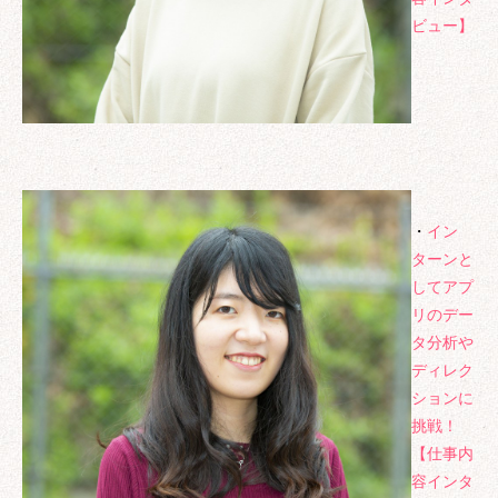
ビュー】
報保護方針
特定商取引に基づ
・
イン
ターンと
してアプ
リのデー
タ分析や
ディレク
ションに
挑戦！
【仕事内
容インタ