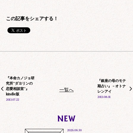
『本命カノジョ研
『銀座の母のモテ
究所~ダヨリンの
期占い』 - オトナ
恋愛相談室~』
一覧へ
レンアイ
kindle版
2013.08.01
2013.07.22
2026.06.30