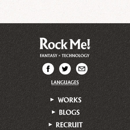
▼
▼
▼