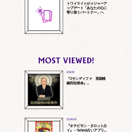
トワイライトがメジャーア
ップデート「あなたの心に
寄り添うパートナー」へ
報保護方針
特定商取引に基づ
12.11.15
『Jサンディファ 英国精
緻四柱推命』...
13.06.19
『オチビサン・タロット占
イ』 – Yahoo!占いアプリ...