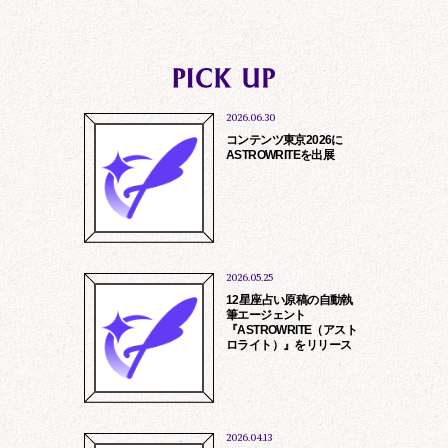
2026.06.30
※
人材紹介会社の皆様へ
弊社は現在、紹介会社様を介した採用を
コンテンツ東京2026に
ASTROWRITEを出展
行っておりません。
営業のお電話等ご遠慮くださいますよ
う、お願い申し上げます。
toiawase@rockme.co.jp
情報提供、サービス提供
お問い合わせに対する回答、アフターサ
2026.05.25
ービス
12星座占い原稿の自動執
商品の発送、資料等の送付
筆エージェント
当社及び第三者よりの商品、サービスの
『ASTROWRITE（アスト
ロライト）』をリリース
ご案内、勧誘
マーケティング調査、分析
他、各サービス個別に定める目的のため
2026.04.13