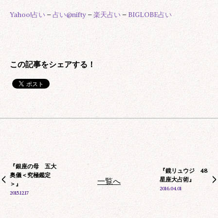
Yahoo!占い
–
占い@nifty
–
楽天占い
–
BIGLOBE占い
『銀座の母 五大
『鏡リュウジ 48
奥儀＜究極鑑定
星座大占術』
一覧へ
＞』
2016.04.01
2015.12.17