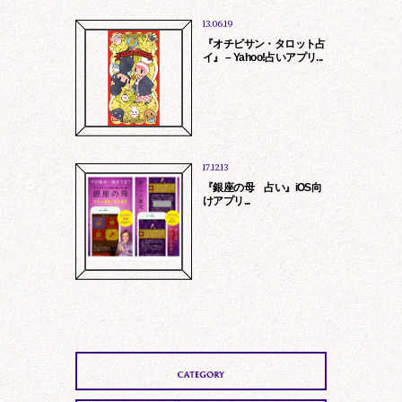
13.06.19
『オチビサン・タロット占
イ』 – Yahoo!占いアプリ...
法令に基づく場合、法的手続に基づき提
供を求められた場合
第三者の生命、身体、財産保護のため必
17.12.13
要である場合
『銀座の母 占い』iOS向
けアプリ...