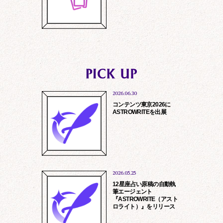
※
人材紹介会社の皆様へ
弊社は現在、紹介会社様を介した採用を
2026.06.30
行っておりません。
コンテンツ東京2026に
営業のお電話等ご遠慮くださいますよ
ASTROWRITEを出展
う、お願い申し上げます。
toiawase@rockme.co.jp
情報提供、サービス提供
お問い合わせに対する回答、アフターサ
ービス
商品の発送、資料等の送付
2026.05.25
当社及び第三者よりの商品、サービスの
12星座占い原稿の自動執
ご案内、勧誘
筆エージェント
『ASTROWRITE（アスト
マーケティング調査、分析
ロライト）』をリリース
他、各サービス個別に定める目的のため