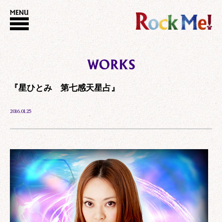
『星ひとみ 第七感天星占』
2016.01.25