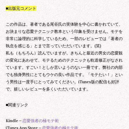
■出版元コメント
この作品は、著者である尾谷氏の実体験を中心に書かれていて、
お決まりな恋愛テクニック教本という印象を受けません。モテを
非常に論理的に科学しているため、一部のレビューでは「著者の
執念を感じる」とまで言っていただいています。(笑)
私も（もちろん）読んでいますが、きちんと最近の男女の恋愛観
の変化にあわせて、モテるためのテクニックも軌道修正がなされ
ています。すごい！としか言いようのない一冊です。弊社の内部
でも独身男性にとてもウケの良い作品です。「モテたい！」とい
う男性は一度手にとってみてください。iTunes版の配信も好評
で、嬉しいレビューを多くいただいています。
■関連リンク
Kindle –
恋愛強者の極モテ術
iTunes App Store –
恋愛強者の極モテ術