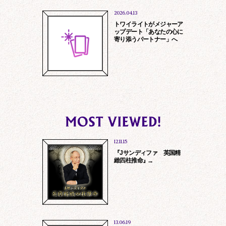
2026.04.13
トワイライトがメジャーア
ップデート「あなたの心に
寄り添うパートナー」へ
法令に基づく場合、法的手続に基づき提
供を求められた場合
第三者の生命、身体、財産保護のため必
要である場合
12.11.15
『Jサンディファ 英国精
緻四柱推命』...
13.06.19