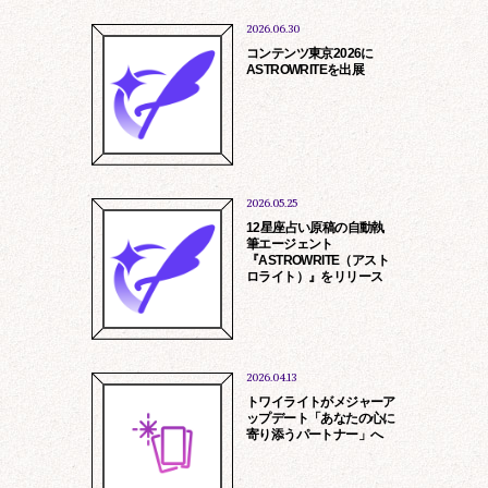
2026.06.30
コンテンツ東京2026に
ASTROWRITEを出展
※
人材紹介会社の皆様へ
弊社は現在、紹介会社様を介した採用を
行っておりません。
2026.05.25
営業のお電話等ご遠慮くださいますよ
12星座占い原稿の自動執
う、お願い申し上げます。
筆エージェント
『ASTROWRITE（アスト
toiawase@rockme.co.jp
ロライト）』をリリース
情報提供、サービス提供
お問い合わせに対する回答、アフターサ
ービス
商品の発送、資料等の送付
2026.04.13
当社及び第三者よりの商品、サービスの
ご案内、勧誘
トワイライトがメジャーア
ップデート「あなたの心に
マーケティング調査、分析
寄り添うパートナー」へ
他、各サービス個別に定める目的のため