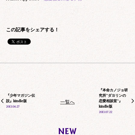
『本命カノジョ研
『少年マガジン伝
究所~ダヨリンの
説』kindle版
恋愛相談室~』
一覧へ
kindle版
2013.06.27
2013.07.22