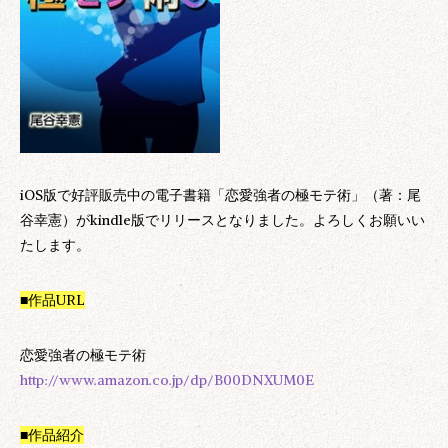
iOS版で好評販売中の電子書籍「恋愛強者の極モテ術」（著：尾
谷幸憲）がkindle版でリリースとなりました。よろしくお願いい
たします。
■作品URL
恋愛強者の極モテ術
http://www.amazon.co.jp/dp/B00DNXUM0E
■作品紹介