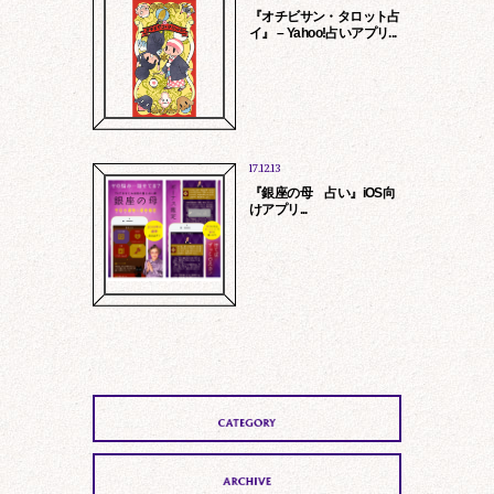
『オチビサン・タロット占
イ』 – Yahoo!占いアプリ...
17.12.13
『銀座の母 占い』iOS向
けアプリ...